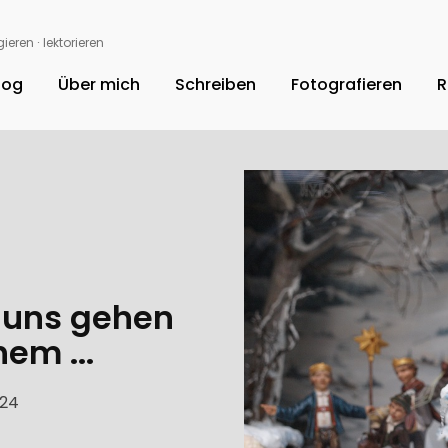
ieren ∙ lektorieren
log
Über mich
Schreiben
Fotografieren
R
 uns gehen
em ...
024