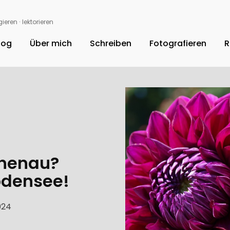
ieren ∙ lektorieren
log
Über mich
Schreiben
Fotografieren
R
chenau?
odensee!
024