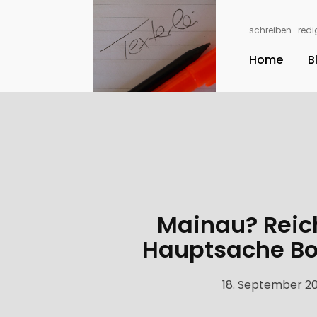
schreiben ∙ redig
Home
B
Mainau? Rei
Hauptsache B
18. September 2