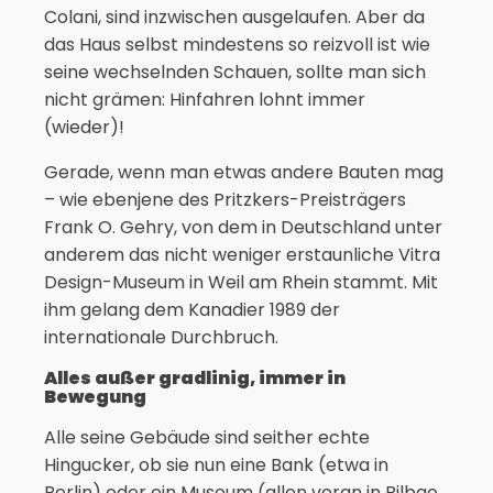
Colani, sind inzwischen ausgelaufen. Aber da
das Haus selbst mindestens so reizvoll ist wie
seine wechselnden Schauen, sollte man sich
nicht grämen: Hinfahren lohnt immer
(wieder)!
Gerade, wenn man etwas andere Bauten mag
– wie ebenjene des Pritzkers-Preisträgers
Frank O. Gehry, von dem in Deutschland unter
anderem das nicht weniger erstaunliche Vitra
Design-Museum in Weil am Rhein stammt. Mit
ihm gelang dem Kanadier 1989 der
internationale Durchbruch.
Alles außer gradlinig, immer in
Bewegung
Alle seine Gebäude sind seither echte
Hingucker, ob sie nun eine Bank (etwa in
Berlin) oder ein Museum (allen voran in Bilbao,