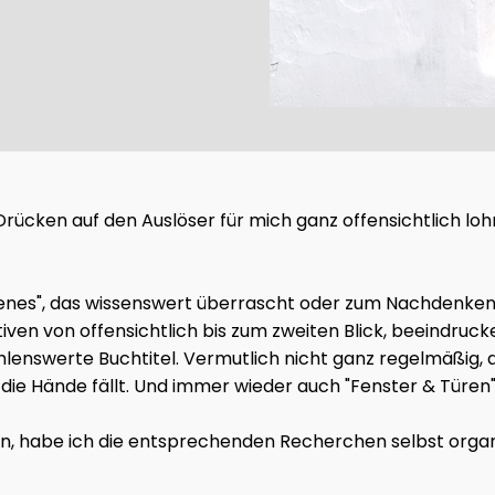
as Drücken auf den Auslöser für mich ganz offensichtlich l
gelesenes", das wissenswert überrascht oder zum Nachdenk
tiven von offensichtlich bis zum zweiten Blick, beeindru
lenswerte Buchtitel. Vermutlich nicht ganz regelmäßig, a
ie Hände fällt. Und immer wieder auch "Fenster & Türen"
en, habe ich die entsprechenden Recherchen selbst organis