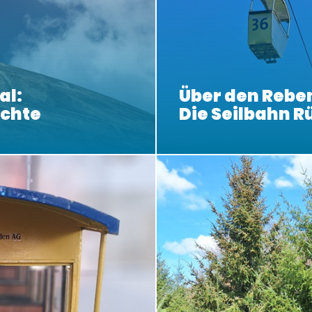
al:
Über den Rebe
ichte
Die Seilbahn 