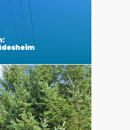
n:
Rüdesheim