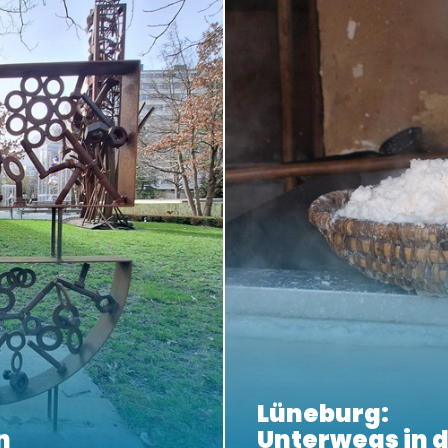
Lüneburg:
n
Unterwegs in d