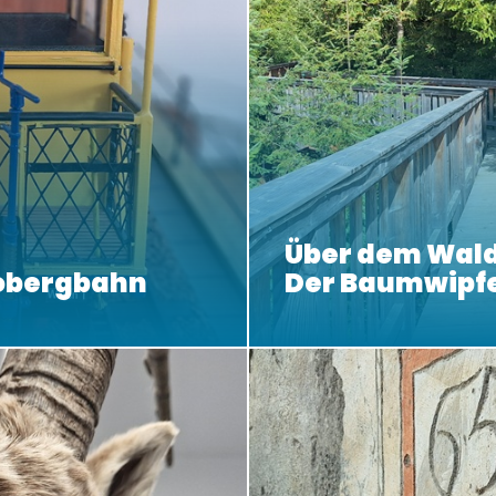
Über dem Wald
obergbahn
Der Baumwipf