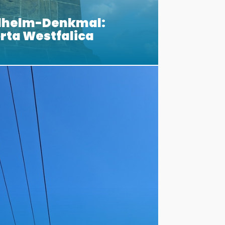
ilhelm-Denkmal:
orta Westfalica