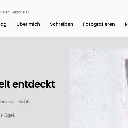
ieren ∙ lektorieren
log
Über mich
Schreiben
Fotografieren
R
elt entdeckt
nd wir nicht,
Flügel.