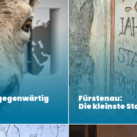
lgegenwärtig
Fürstenau:
Die kleinste St