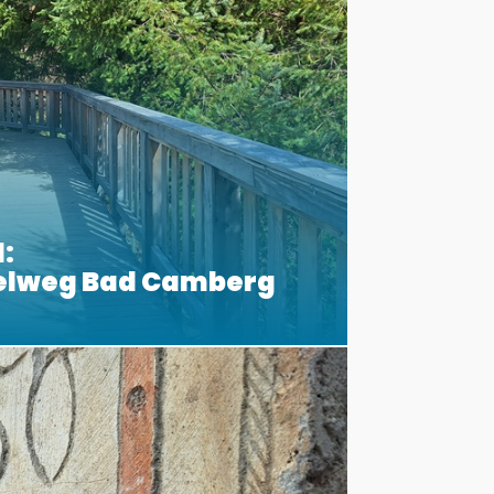
:
elweg Bad Camberg