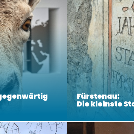
lgegenwärtig
Fürstenau:
Die kleinste St