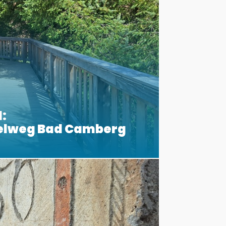
:
elweg Bad Camberg