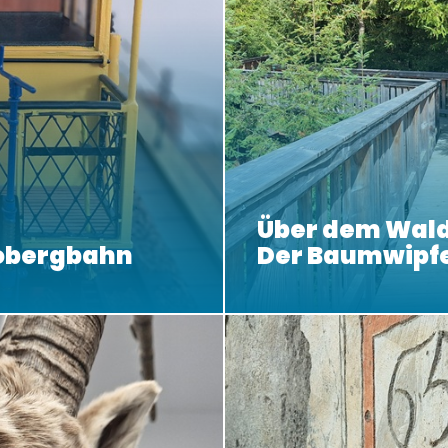
Über dem Wald
obergbahn
Der Baumwipf