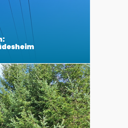
n:
Rüdesheim