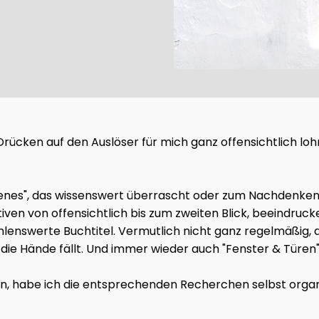
as Drücken auf den Auslöser für mich ganz offensichtlich l
gelesenes", das wissenswert überrascht oder zum Nachdenk
tiven von offensichtlich bis zum zweiten Blick, beeindru
lenswerte Buchtitel. Vermutlich nicht ganz regelmäßig, a
ie Hände fällt. Und immer wieder auch "Fenster & Türen"
en, habe ich die entsprechenden Recherchen selbst organis