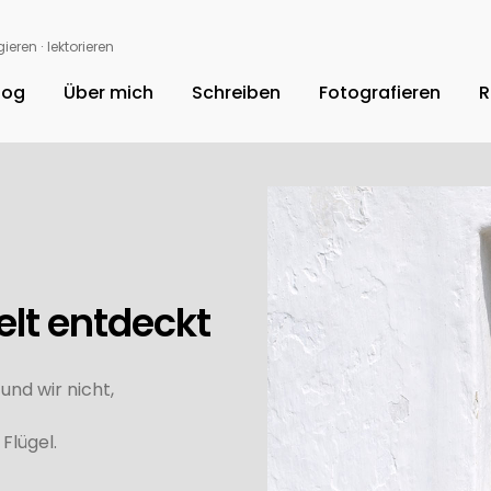
ieren ∙ lektorieren
log
Über mich
Schreiben
Fotografieren
R
elt entdeckt
nd wir nicht,
Flügel.