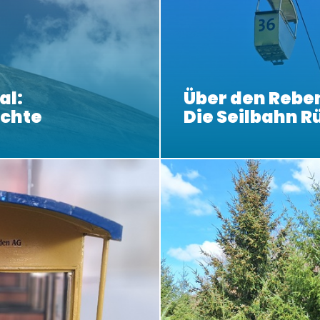
al:
Über den Rebe
ichte
Die Seilbahn 