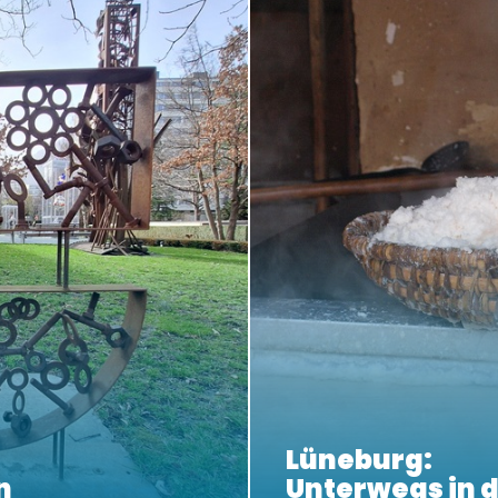
Lüneburg:
n
Unterwegs in d