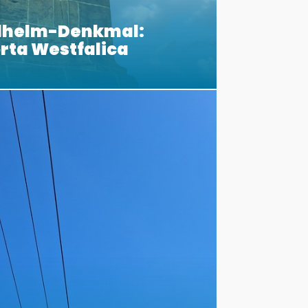
ilhelm-Denkmal:
orta Westfalica