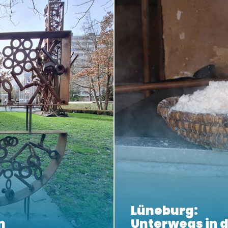
Lüneburg:
n
Unterwegs in d