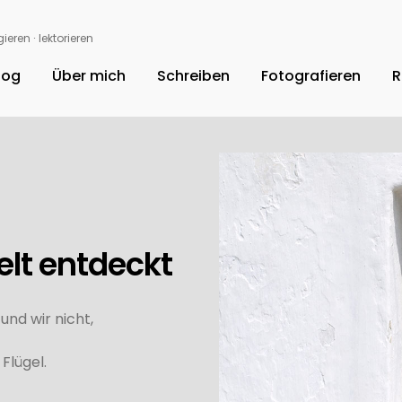
ieren ∙ lektorieren
log
Über mich
Schreiben
Fotografieren
R
elt entdeckt
nd wir nicht,
Flügel.