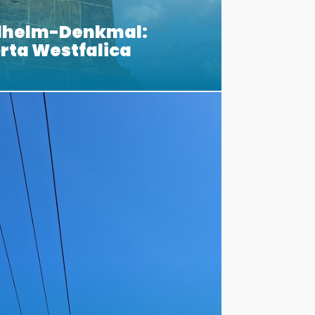
ilhelm-Denkmal:
orta Westfalica