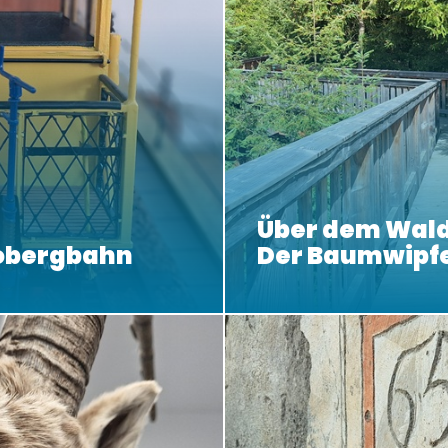
Über dem Wald
obergbahn
Der Baumwipf