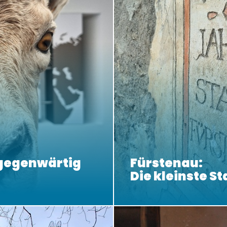
lgegenwärtig
Fürstenau:
Die kleinste St