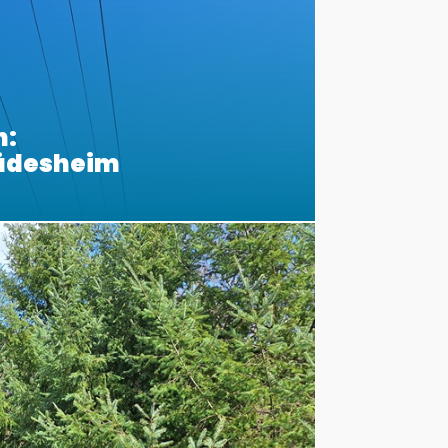
n:
Rüdesheim