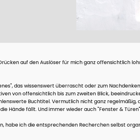
as Drücken auf den Auslöser für mich ganz offensichtlich l
gelesenes", das wissenswert überrascht oder zum Nachdenk
tiven von offensichtlich bis zum zweiten Blick, beeindru
lenswerte Buchtitel. Vermutlich nicht ganz regelmäßig, a
ie Hände fällt. Und immer wieder auch "Fenster & Türen"
en, habe ich die entsprechenden Recherchen selbst organis