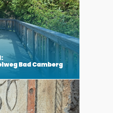
:
elweg Bad Camberg