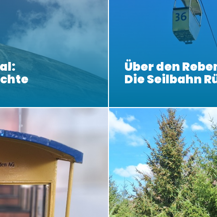
al:
Über den Rebe
ichte
Die Seilbahn 