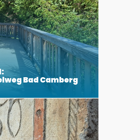
:
elweg Bad Camberg