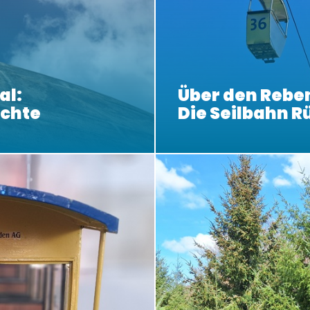
al:
Über den Rebe
ichte
Die Seilbahn 