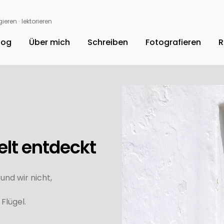
ieren ∙ lektorieren
log
Über mich
Schreiben
Fotografieren
R
elt entdeckt
nd wir nicht,
Flügel.