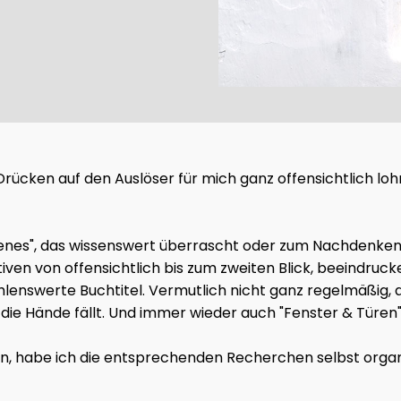
as Drücken auf den Auslöser für mich ganz offensichtlich l
gelesenes", das wissenswert überrascht oder zum Nachdenk
tiven von offensichtlich bis zum zweiten Blick, beeindru
lenswerte Buchtitel. Vermutlich nicht ganz regelmäßig, a
ie Hände fällt. Und immer wieder auch "Fenster & Türen"
en, habe ich die entsprechenden Recherchen selbst organis