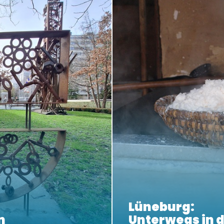
Lüneburg:
n
Unterwegs in d