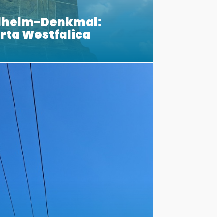
ilhelm-Denkmal:
orta Westfalica