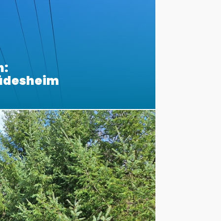
n:
Rüdesheim