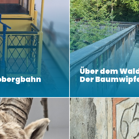
Über dem Wald
obergbahn
Der Baumwipf