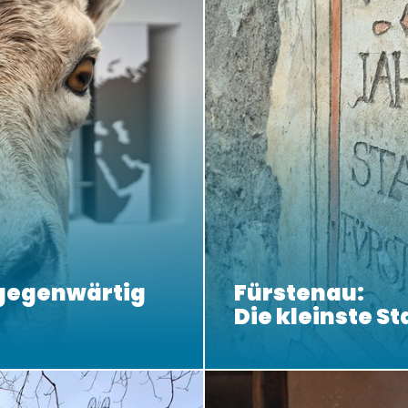
lgegenwärtig
Fürstenau:
Die kleinste St