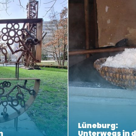
Lüneburg:
n
Unterwegs in d