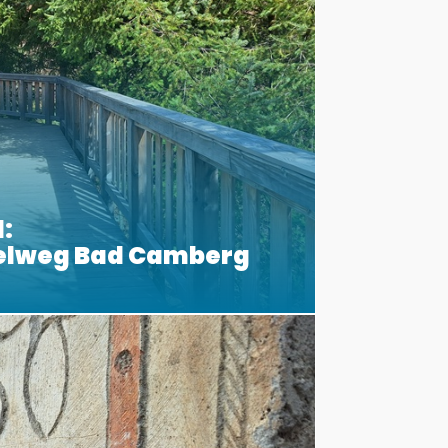
:
elweg Bad Camberg