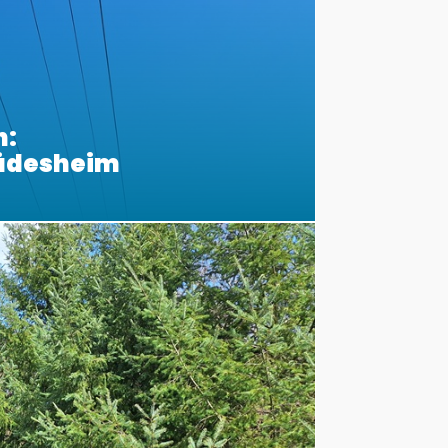
n:
Rüdesheim