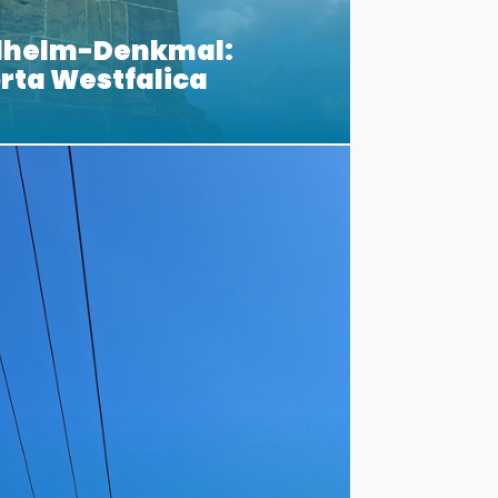
ilhelm-Denkmal:
orta Westfalica