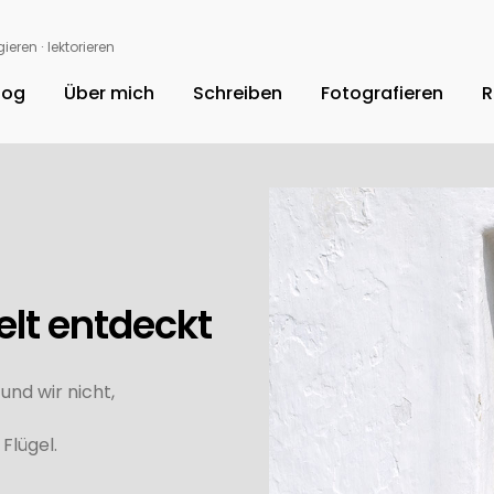
ieren ∙ lektorieren
log
Über mich
Schreiben
Fotografieren
R
elt entdeckt
nd wir nicht,
Flügel.