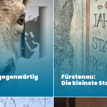
lgegenwärtig
Fürstenau:
Die kleinste St