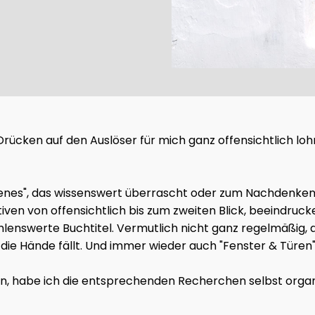
as Drücken auf den Auslöser für mich ganz offensichtlich l
gelesenes", das wissenswert überrascht oder zum Nachdenk
tiven von offensichtlich bis zum zweiten Blick, beeindru
lenswerte Buchtitel. Vermutlich nicht ganz regelmäßig, a
ie Hände fällt. Und immer wieder auch "Fenster & Türen"
en, habe ich die entsprechenden Recherchen selbst organis