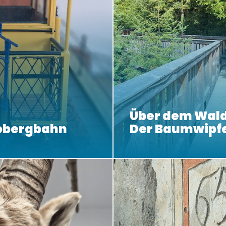
Über dem Wald
obergbahn
Der Baumwipf