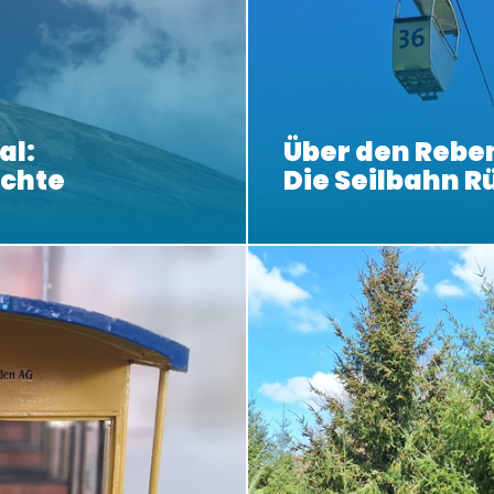
al:
Über den Rebe
ichte
Die Seilbahn 