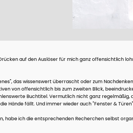
as Drücken auf den Auslöser für mich ganz offensichtlich l
gelesenes", das wissenswert überrascht oder zum Nachdenk
tiven von offensichtlich bis zum zweiten Blick, beeindru
lenswerte Buchtitel. Vermutlich nicht ganz regelmäßig, a
ie Hände fällt. Und immer wieder auch "Fenster & Türen"
en, habe ich die entsprechenden Recherchen selbst organis