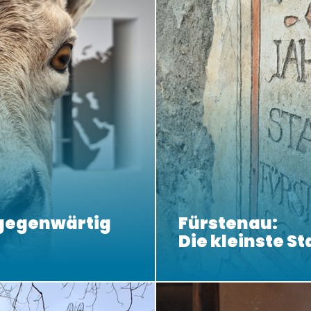
lgegenwärtig
Fürstenau:
Die kleinste St