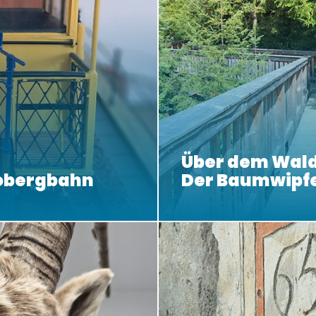
Über dem Wald
obergbahn
Der Baumwipf