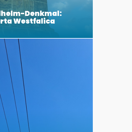
ilhelm-Denkmal:
orta Westfalica