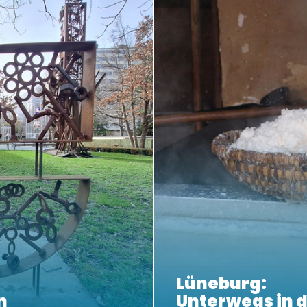
Lüneburg:
n
Unterwegs in d