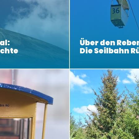
al:
Über den Rebe
ichte
Die Seilbahn 