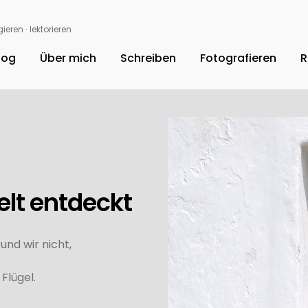
ieren ∙ lektorieren
log
Über mich
Schreiben
Fotografieren
R
elt entdeckt
nd wir nicht,
Flügel.