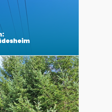
n:
Rüdesheim