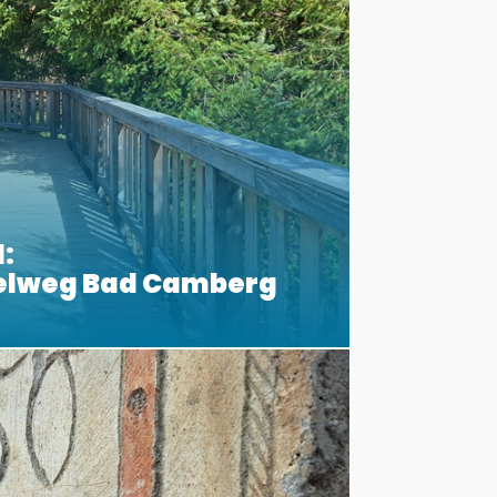
:
elweg Bad Camberg