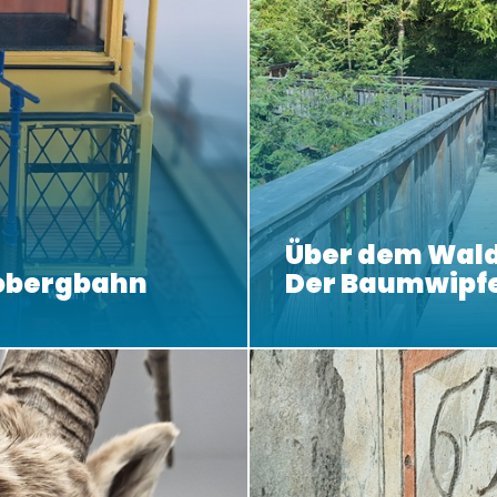
Über dem Wald
obergbahn
Der Baumwipf