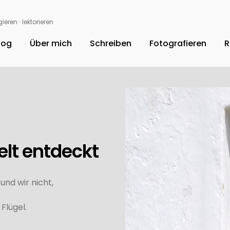
ieren ∙ lektorieren
log
Über mich
Schreiben
Fotografieren
R
elt entdeckt
nd wir nicht,
Flügel.