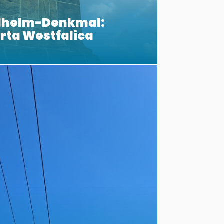
ilhelm-Denkmal:
orta Westfalica