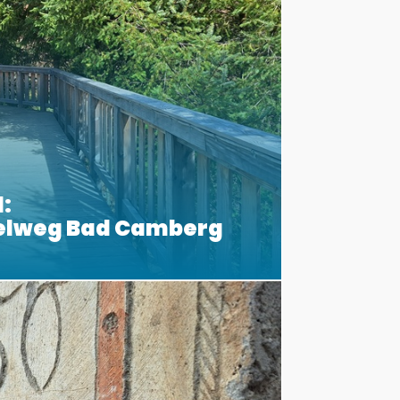
:
elweg Bad Camberg