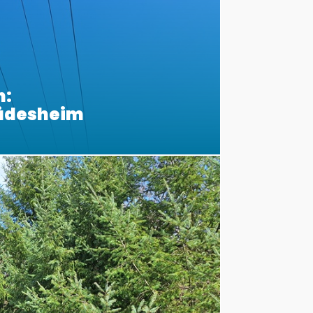
n:
Rüdesheim