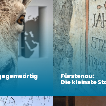
lgegenwärtig
Fürstenau:
Die kleinste St