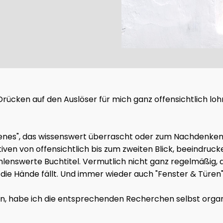
as Drücken auf den Auslöser für mich ganz offensichtlich l
gelesenes", das wissenswert überrascht oder zum Nachdenk
tiven von offensichtlich bis zum zweiten Blick, beeindru
lenswerte Buchtitel. Vermutlich nicht ganz regelmäßig, a
ie Hände fällt. Und immer wieder auch "Fenster & Türen"
en, habe ich die entsprechenden Recherchen selbst organis