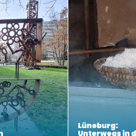
Lüneburg:
n
Unterwegs in d