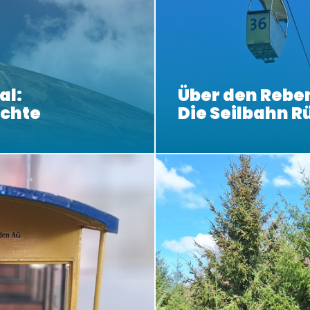
al:
Über den Rebe
ichte
Die Seilbahn 