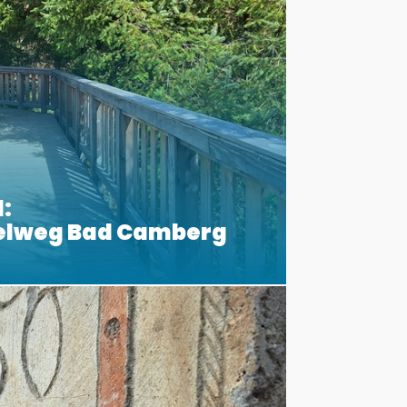
:
elweg Bad Camberg