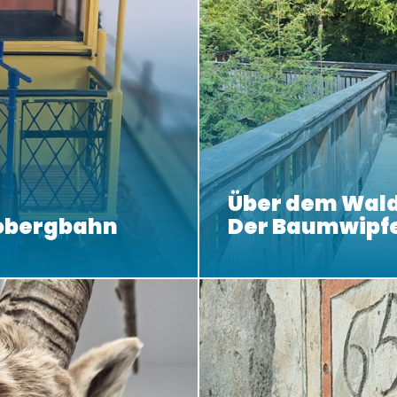
Über dem Wald
obergbahn
Der Baumwipf