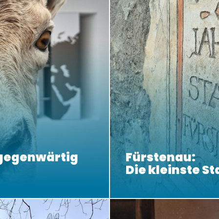
lgegenwärtig
Fürstenau:
Die kleinste St