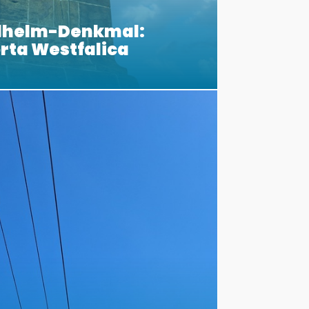
ilhelm-Denkmal:
orta Westfalica