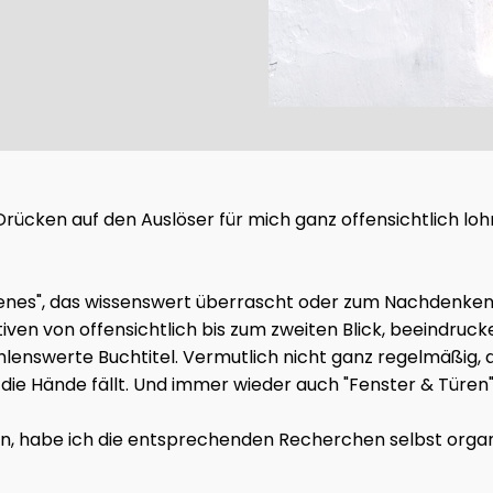
as Drücken auf den Auslöser für mich ganz offensichtlich l
gelesenes", das wissenswert überrascht oder zum Nachdenk
tiven von offensichtlich bis zum zweiten Blick, beeindru
lenswerte Buchtitel. Vermutlich nicht ganz regelmäßig, a
ie Hände fällt. Und immer wieder auch "Fenster & Türen"
en, habe ich die entsprechenden Recherchen selbst organis