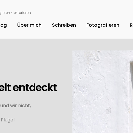
ieren ∙ lektorieren
log
Über mich
Schreiben
Fotografieren
R
elt entdeckt
nd wir nicht,
Flügel.