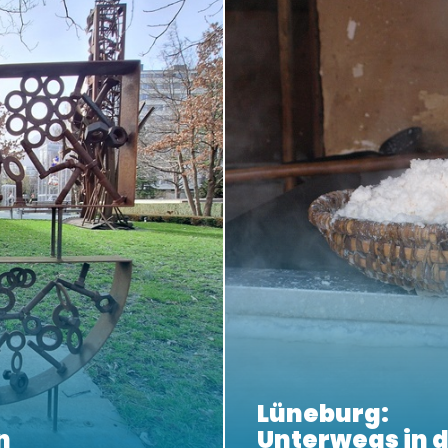
Lüneburg:
n
Unterwegs in d