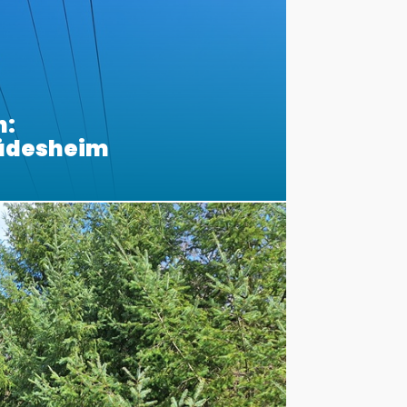
n:
Rüdesheim