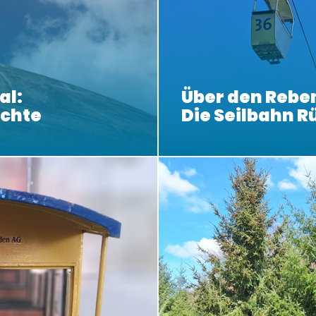
al:
Über den Rebe
ichte
Die Seilbahn 